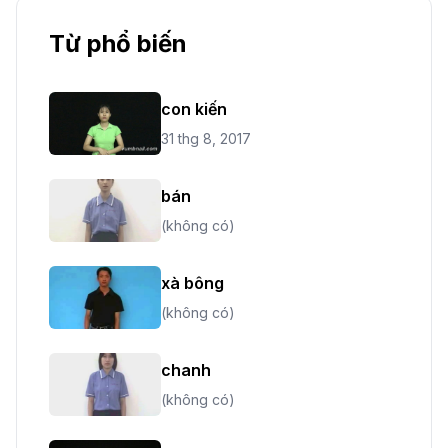
Từ phổ biến
con kiến
31 thg 8, 2017
bán
(không có)
xà bông
(không có)
chanh
(không có)