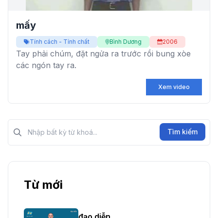
mấy
Tính cách - Tính chất
Bình Dương
2006
Tay phải chúm, đặt ngửa ra trước rồi bung xòe
các ngón tay ra.
Xem video
Tìm kiếm?>
Tìm kiếm
Từ mới
đạo diễn