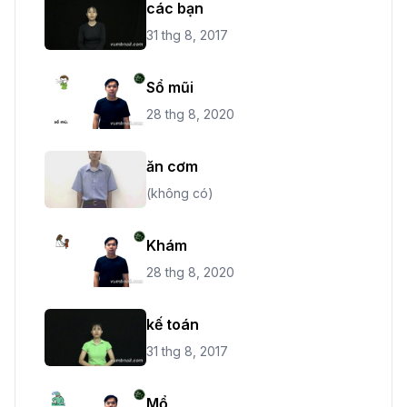
các bạn
31 thg 8, 2017
Sổ mũi
28 thg 8, 2020
ăn cơm
(không có)
Khám
28 thg 8, 2020
kế toán
31 thg 8, 2017
Mổ