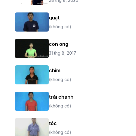
28 thg 8, 2020
quạt
(không có)
con ong
31 thg 8, 2017
chim
(không có)
trái chanh
(không có)
tóc
(không có)