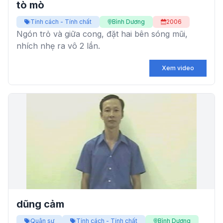
tò mò
Tính cách - Tính chất
Bình Dương
2006
Ngón trỏ và giữa cong, đặt hai bên sóng mũi,
nhích nhẹ ra vô 2 lần.
Xem video
dũng cảm
Quân sự
Tính cách - Tính chất
Bình Dương