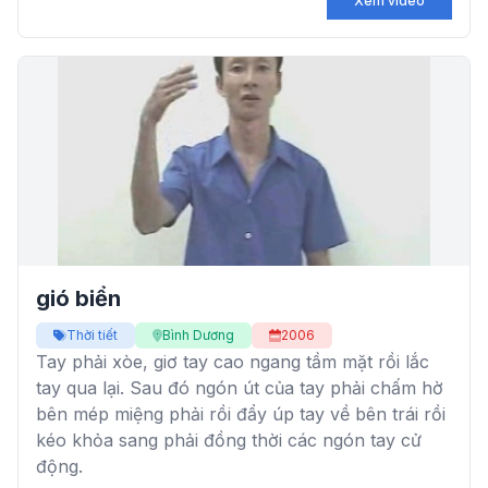
Xem video
gió biển
Thời tiết
Bình Dương
2006
Tay phải xòe, giơ tay cao ngang tầm mặt rồi lắc
tay qua lại. Sau đó ngón út của tay phải chấm hờ
bên mép miệng phải rồi đẩy úp tay về bên trái rồi
kéo khỏa sang phải đồng thời các ngón tay cử
động.