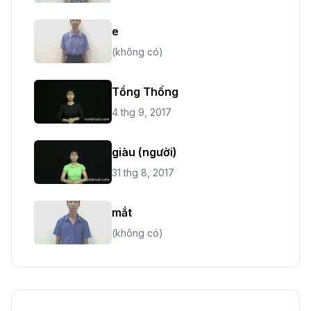
e
(không có)
Tổng Thống
4 thg 9, 2017
giàu (người)
31 thg 8, 2017
mắt
(không có)