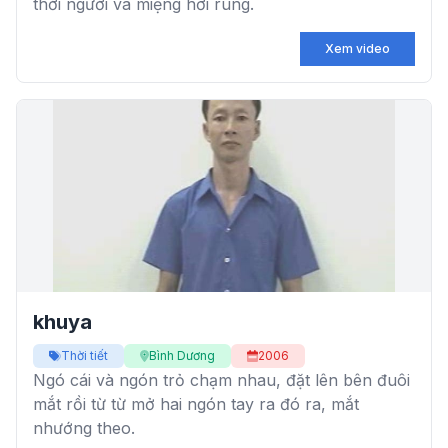
thời người và miệng hơi rung.
Xem video
khuya
Thời tiết
Bình Dương
2006
Ngó cái và ngón trỏ chạm nhau, đặt lên bên đuôi
mắt rồi từ từ mở hai ngón tay ra đó ra, mắt
nhướng theo.