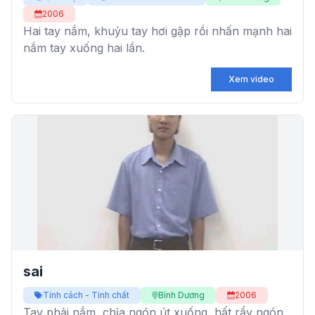
2006
Hai tay nắm, khuỷu tay hơi gập rồi nhấn mạnh hai
nắm tay xuống hai lần.
Xem video
sai
Tính cách - Tính chất
Bình Dương
2006
Tay phải nắm, chỉa ngón út xuống, hất rẩy ngón