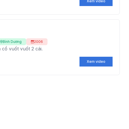
Xem video
Bình Dương
2006
cổ vuốt vuốt 2 cái.
Xem video