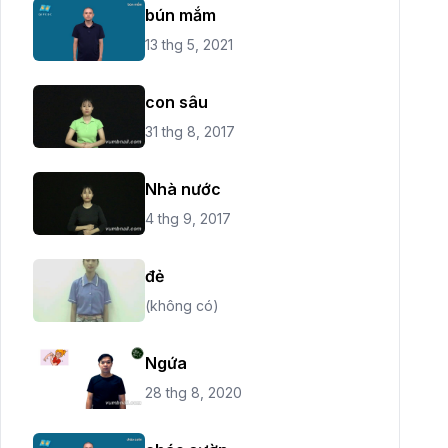
bún mắm
13 thg 5, 2021
con sâu
31 thg 8, 2017
Nhà nước
4 thg 9, 2017
đẻ
(không có)
Ngứa
28 thg 8, 2020