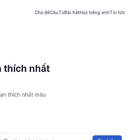
Chủ đề
Câu
Từ
Bài hát
Học tiếng anh
Tin tức
 thích nhất
Bạn thích nhất màu
Tìm kiếm?>