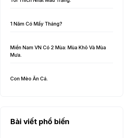
Tôi Thích Nhất Màu Trắng.
1 Năm Có Mấy Tháng?
Miền Nam VN Có 2 Mùa: Mùa Khô Và Mùa
Mưa.
Con Mèo Ăn Cá.
Bài viết phổ biến