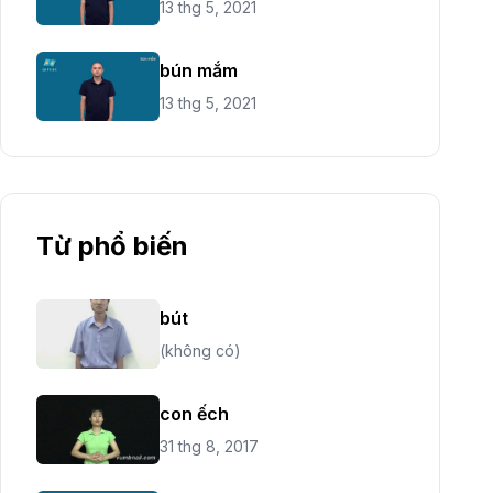
13 thg 5, 2021
bún mắm
13 thg 5, 2021
Từ phổ biến
bút
(không có)
con ếch
31 thg 8, 2017