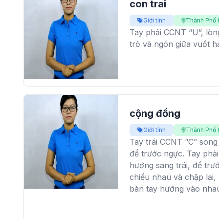
con trai
Giới tính
Thành Phố 
Tay phải CCNT “U”, lòn
trỏ và ngón giữa vuốt h
cộng đồng
Giới tính
Thành Phố 
Tay trái CCNT “C” song 
để trước ngực. Tay phải
hướng sang trái, để trư
chiều nhau và chập lại,
bàn tay hướng vào nha