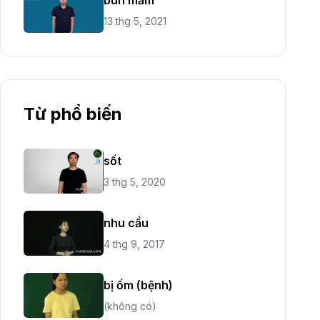
13 thg 5, 2021
Từ phổ biến
sốt
3 thg 5, 2020
nhu cầu
4 thg 9, 2017
bị ốm (bệnh)
(không có)