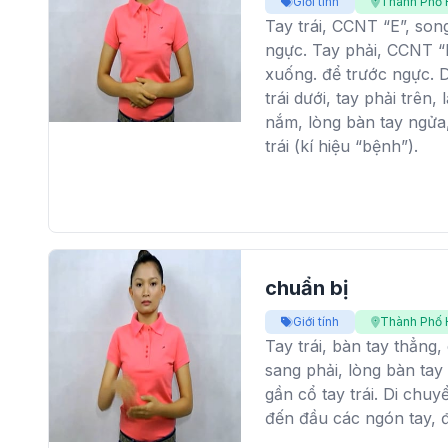
Giới tính
Thành Phố 
Tay trái, CCNT “E”, son
ngực. Tay phải, CCNT “E
xuống. để trước ngực. D
trái dưới, tay phải trên,
nắm, lòng bàn tay ngửa
trái (kí hiệu “bệnh”).
chuẩn bị
Giới tính
Thành Phố 
Tay trái, bàn tay thẳng
sang phải, lòng bàn tay
gần cổ tay trái. Di chuy
đến đầu các ngón tay, 