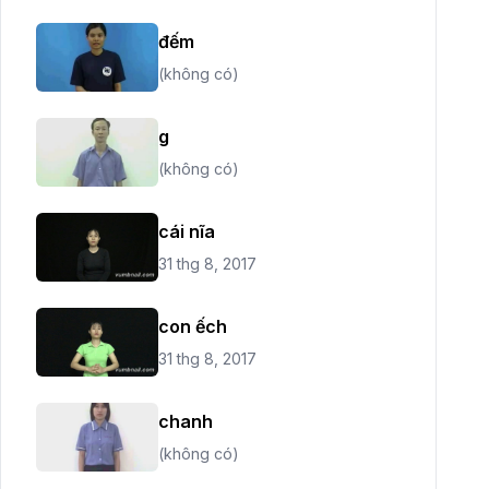
đếm
(không có)
g
(không có)
cái nĩa
31 thg 8, 2017
con ếch
31 thg 8, 2017
chanh
(không có)