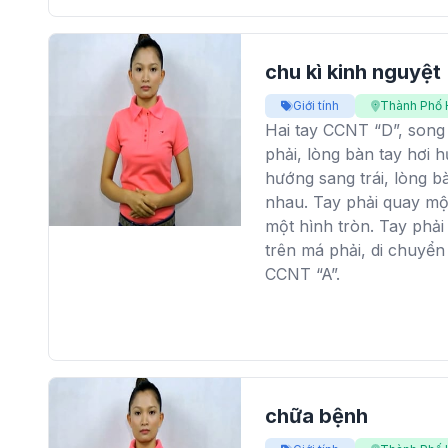
chu kì kinh nguyệt
Giới tính
Thành Phố 
Hai tay CCNT “D”, song 
phải, lòng bàn tay hơi 
hướng sang trái, lòng b
nhau. Tay phải quay một
một hình tròn. Tay phải
trên má phải, di chuyển
CCNT “A”.
chữa bệnh