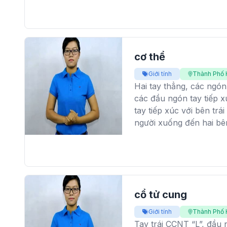
cơ thể
Giới tính
Thành Phố 
Hai tay thẳng, các ngón
các đầu ngón tay tiếp x
tay tiếp xúc với bên trá
người xuống đến hai bê
cổ tử cung
Giới tính
Thành Phố 
Tay trái CCNT “L”, đầu