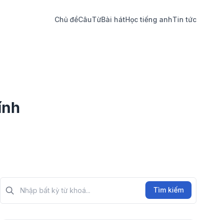
Chủ đề
Câu
Từ
Bài hát
Học tiếng anh
Tin tức
ính
Tìm kiếm?>
Tìm kiếm