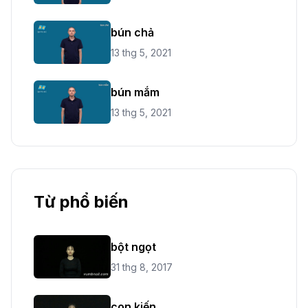
bún chả
13 thg 5, 2021
bún mắm
13 thg 5, 2021
Từ phổ biến
bột ngọt
31 thg 8, 2017
con kiến