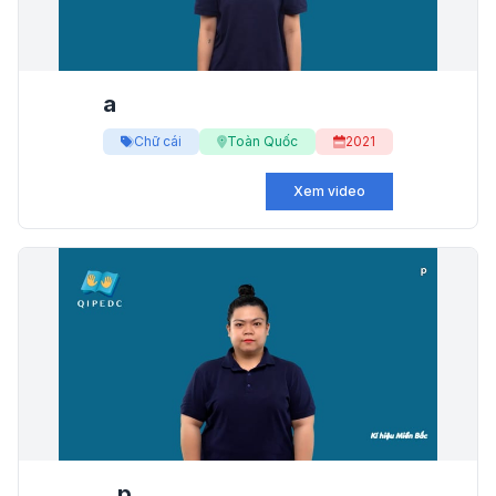
a
Chữ cái
Toàn Quốc
2021
Xem video
p