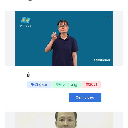
ê
Chữ cái
Miền Trung
2021
Xem video