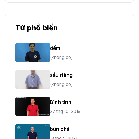
Từ phổ biến
đếm
(không có)
sầu riêng
(không có)
Bình tĩnh
27 thg 10, 2019
bún chả
13 thg 5, 2021