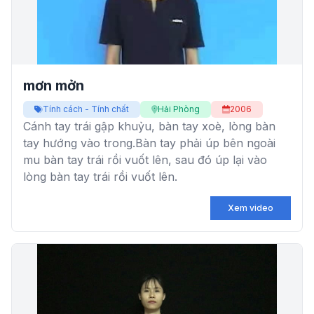
mơn mởn
Tính cách - Tính chất
Hải Phòng
2006
Cánh tay trái gập khuỷu, bàn tay xoè, lòng bàn
tay hướng vào trong.Bàn tay phải úp bên ngoài
mu bàn tay trái rồi vuốt lên, sau đó úp lại vào
lòng bàn tay trái rồi vuốt lên.
Xem video