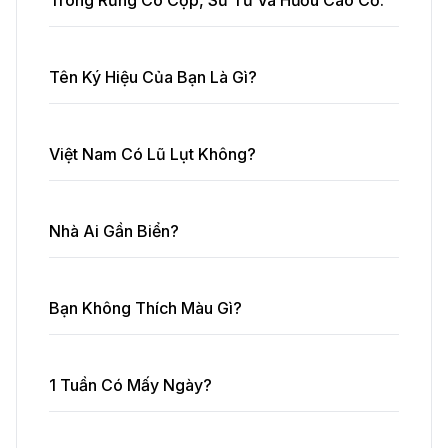
Trong Rừng Có Cọp, Sư Tử Và Hươu Cao Cổ.
Tên Ký Hiệu Của Bạn Là Gì?
Việt Nam Có Lũ Lụt Không?
Nhà Ai Gần Biển?
Bạn Không Thích Màu Gì?
1 Tuần Có Mấy Ngày?