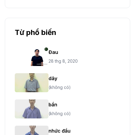
Từ phổ biến
Đau
28 thg 8, 2020
dây
(không có)
bẩn
(không có)
nhức đầu