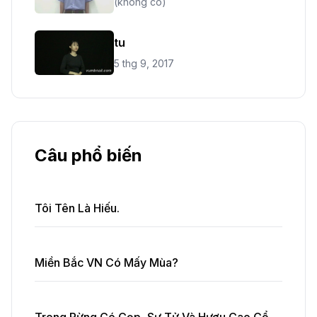
(không có)
tu
5 thg 9, 2017
Câu phổ biến
Tôi Tên Là Hiếu.
Miền Bắc VN Có Mấy Mùa?