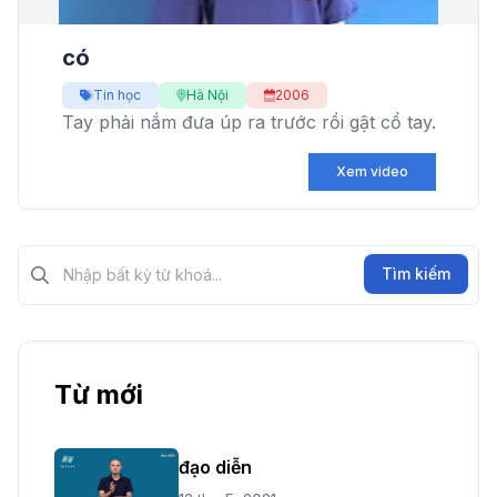
có
Tin học
Hà Nội
2006
Tay phải nắm đưa úp ra trước rồi gật cổ tay.
Xem video
Tìm kiếm?>
Tìm kiếm
Từ mới
đạo diễn