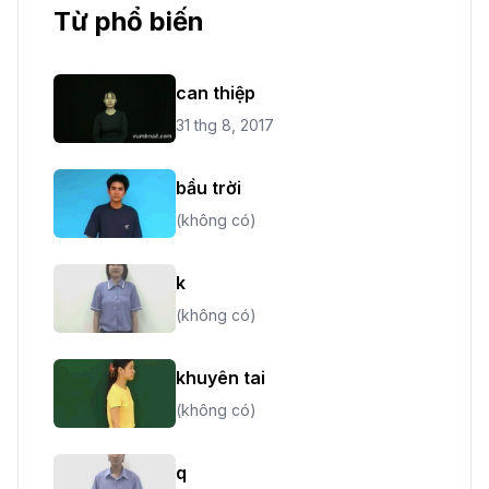
Từ phổ biến
can thiệp
31 thg 8, 2017
bầu trời
(không có)
k
(không có)
khuyên tai
(không có)
q