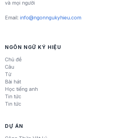
và mọi người
Email:
info@ngonngukyhieu.com
NGÔN NGỮ KÝ HIỆU
Chủ đề
Câu
Từ
Bài hát
Học tiếng anh
Tin tức
Tin tức
DỰ ÁN