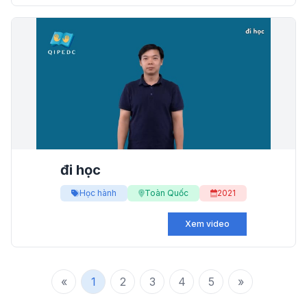
đi học
Học hành
Toàn Quốc
2021
Xem video
«
1
2
3
4
5
»