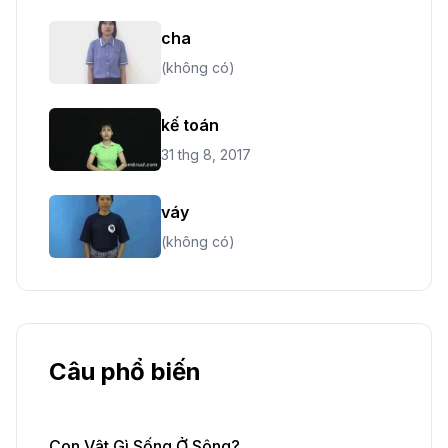
cha
(không có)
kế toán
31 thg 8, 2017
váy
(không có)
Câu phổ biến
Con Vật Gì Sống Ở Sông?