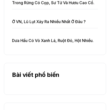
Trong Rừng Có Cọp, Sư Tử Và Hươu Cao Cổ.
Ở VN, Lũ Lụt Xảy Ra Nhiều Nhất Ở Đâu ?
Dưa Hấu Có Vỏ Xanh Lá, Ruột Đỏ, Hột Nhiều.
Bài viết phổ biến