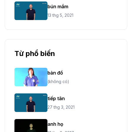
bún mắm
13 thg 5, 2021
Từ phổ biến
bản đồ
(không có)
tiếp tân
27 thg 3, 2021
anh họ