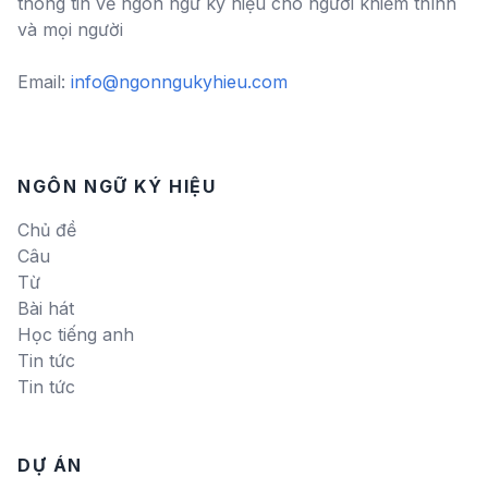
thông tin về ngôn ngữ ký hiệu cho người khiếm thính
và mọi người
Email:
info@ngonngukyhieu.com
NGÔN NGỮ KÝ HIỆU
Chủ đề
Câu
Từ
Bài hát
Học tiếng anh
Tin tức
Tin tức
DỰ ÁN