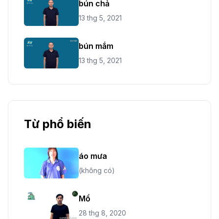
bún chả
13 thg 5, 2021
bún mắm
13 thg 5, 2021
Từ phổ biến
áo mưa
(không có)
Mổ
28 thg 8, 2020