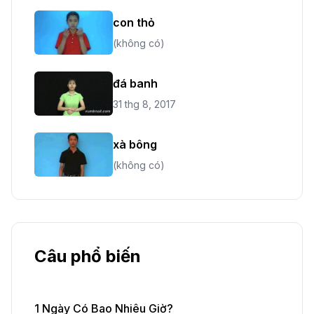
con thỏ
(không có)
đá banh
31 thg 8, 2017
xà bông
(không có)
Câu phổ biến
1 Ngày Có Bao Nhiêu Giờ?