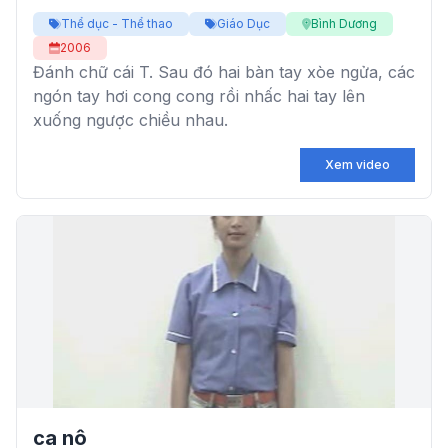
Thể dục - Thể thao
Giáo Dục
Bình Dương
2006
Đánh chữ cái T. Sau đó hai bàn tay xòe ngửa, các
ngón tay hơi cong cong rồi nhấc hai tay lên
xuống ngược chiều nhau.
Xem video
ca nô