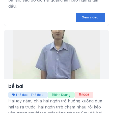
ba lần, sau đó giơ hai quăng lên cao ngang tầm
đầu.
Xem video
bể bơi
Thể dục - Thể thao
Bình Dương
2006
Hai tay nắm, chỉa hai ngón trỏ hướng xuống đưa
hai ta ra trước, hai ngón trrỏ chạm nhau rồi kéo