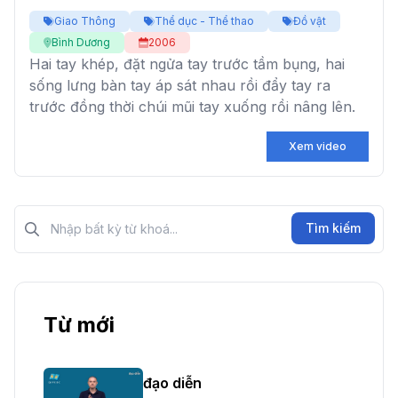
Giao Thông
Thể dục - Thể thao
Đồ vật
Bình Dương
2006
Hai tay khép, đặt ngửa tay trước tầm bụng, hai
sống lưng bàn tay áp sát nhau rồi đẩy tay ra
trước đồng thời chúi mũi tay xuống rồi nâng lên.
Xem video
Tìm kiếm?>
Tìm kiếm
Từ mới
đạo diễn