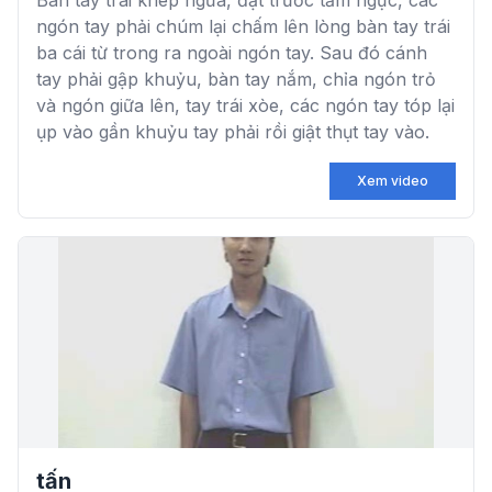
Bàn tay trái khép ngửa, đặt trước tầm ngực, các
ngón tay phải chúm lại chấm lên lòng bàn tay trái
ba cái từ trong ra ngoài ngón tay. Sau đó cánh
tay phải gập khuỷu, bàn tay nắm, chỉa ngón trỏ
và ngón giữa lên, tay trái xòe, các ngón tay tóp lại
ụp vào gần khuỷu tay phải rồi giật thụt tay vào.
Xem video
tấn