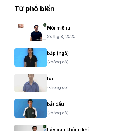
Từ phổ biến
Mỏi miệng
28 thg 8, 2020
bắp (ngô)
(không có)
bát
(không có)
bắt đầu
(không có)
Lây qua không khí