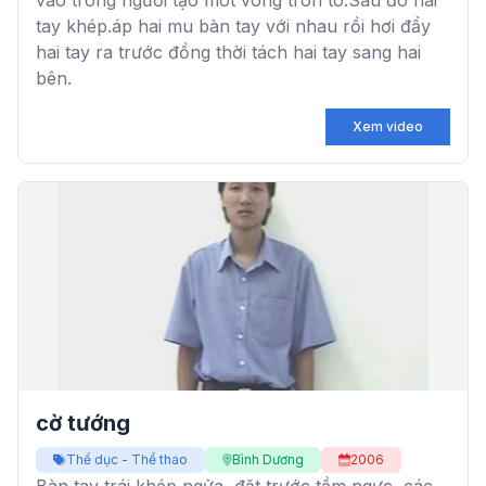
vào trong người tạo môt vòng tròn to.Sau đó hai
tay khép.áp hai mu bàn tay với nhau rồi hơi đẩy
hai tay ra trước đồng thời tách hai tay sang hai
bên.
Xem video
cờ tướng
Thể dục - Thể thao
Bình Dương
2006