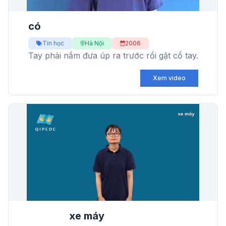
có
Tin học
Hà Nội
2006
Tay phải nắm đưa úp ra trước rồi gật cổ tay.
Xem video
xe máy