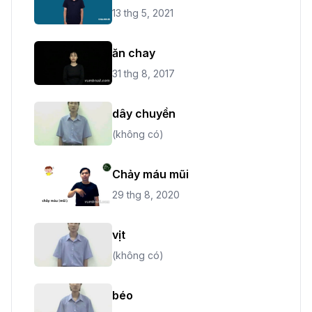
13 thg 5, 2021
ăn chay
31 thg 8, 2017
dây chuyền
(không có)
Chảy máu mũi
29 thg 8, 2020
vịt
(không có)
béo