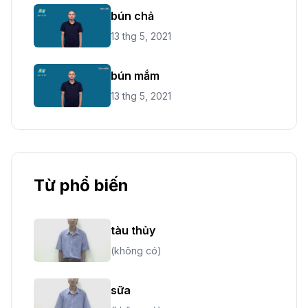
bún chả
13 thg 5, 2021
bún mắm
13 thg 5, 2021
Từ phổ biến
tàu thủy
(không có)
sữa