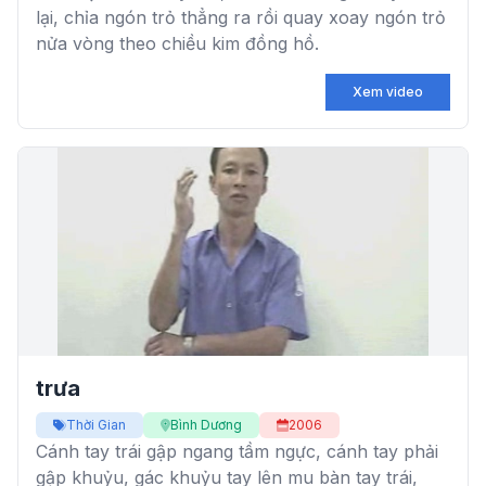
lại, chỉa ngón trỏ thẳng ra rồi quay xoay ngón trỏ
nửa vòng theo chiều kim đồng hồ.
Xem video
trưa
Thời Gian
Bình Dương
2006
Cánh tay trái gập ngang tầm ngực, cánh tay phải
gập khuỷu, gác khuỷu tay lên mu bàn tay trái,