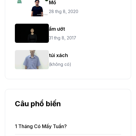
Mổ
28 thg 8, 2020
ẩm ướt
31 thg 8, 2017
túi xách
(không có)
Câu phổ biến
1 Tháng Có Mấy Tuần?