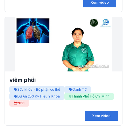
Xem video
viêm phổi
Sức khỏe - Bộ phận cơ thể
Danh Từ
Dự Án 250 Ký Hiệu Y Khoa
Thành Phố Hồ Chí Minh
2021
Xem video