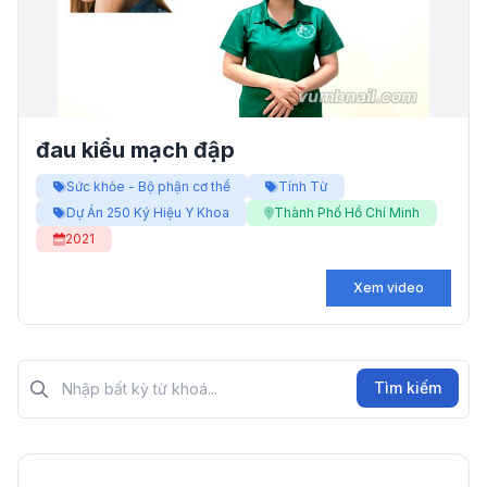
đau kiểu mạch đập
Sức khỏe - Bộ phận cơ thể
Tính Từ
Dự Án 250 Ký Hiệu Y Khoa
Thành Phố Hồ Chí Minh
2021
Xem video
Tìm kiếm?>
Tìm kiếm