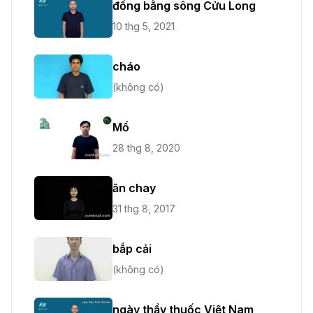
đồng bằng sông Cửu Long
10 thg 5, 2021
cháo
(không có)
Mổ
28 thg 8, 2020
ăn chay
31 thg 8, 2017
bắp cải
(không có)
ngày thầy thuốc Việt Nam