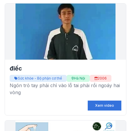
điếc
Sức khỏe - Bộ phận cơ thể
Hà Nội
2006
Ngón trỏ tay phải chỉ vào lỗ tai phải rồi ngoáy hai
vòng
Xem video