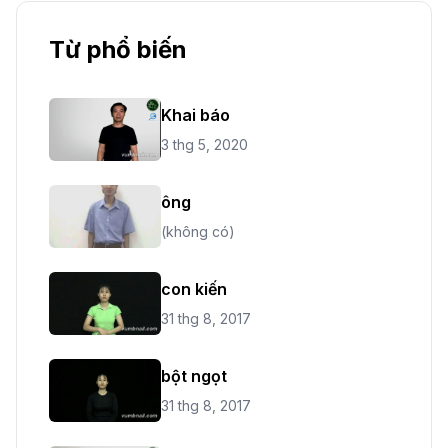
Từ phổ biến
Khai báo
3 thg 5, 2020
ông
(không có)
con kiến
31 thg 8, 2017
bột ngọt
31 thg 8, 2017