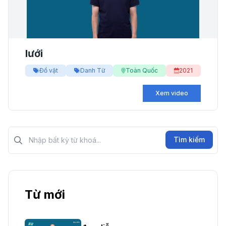
lưới
Đồ vật
Danh Từ
Toàn Quốc
2021
Xem video
Tìm kiếm?>
Tìm kiếm
Từ mới