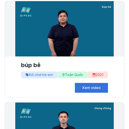
búp bê
Đồ chơi trẻ em
Toàn Quốc
2021
Xem video