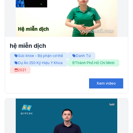
hệ miễn dịch
Sức khỏe - Bộ phận cơ thể
Danh Từ
Dự Án 250 Ký Hiệu Y Khoa
Thành Phố Hồ Chí Minh
2021
Xem video