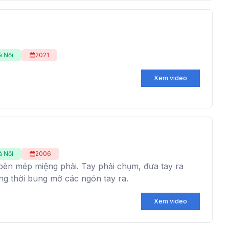
à Nội
2021
Xem video
à Nội
2006
bên mép miệng phải. Tay phải chụm, đưa tay ra
ồng thời bung mở các ngón tay ra.
Xem video