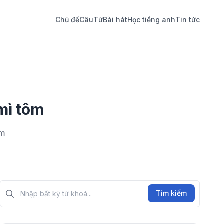
Chủ đề
Câu
Từ
Bài hát
Học tiếng anh
Tin tức
mì tôm
ôm
Tìm kiếm?>
Tìm kiếm