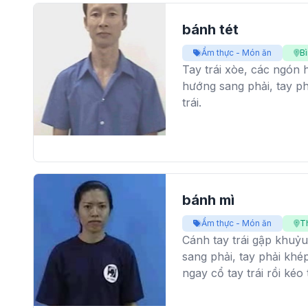
bánh tét
Ẩm thực - Món ăn
B
Tay trái xòe, các ngón 
hướng sang phải, tay p
trái.
bánh mì
Ẩm thực - Món ăn
T
Cánh tay trái gập khuỷ
sang phải, tay phải khé
ngay cổ tay trái rồi kéo