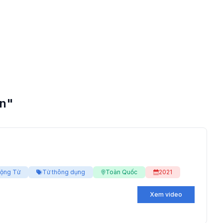
ăn"
ộng Từ
Từ thông dụng
Toàn Quốc
2021
Xem video