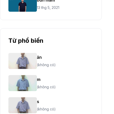
13 thg 5, 2021
Từ phổ biến
ăn
(không có)
m
(không có)
s
(không có)