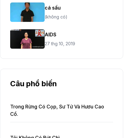
cá sấu
(không có)
AIDS
27 thg 10, 2019
Câu phổ biến
Trong Rừng Có Cọp, Sư Tử Và Hươu Cao
Cổ.
Tôi Không Có Bút Chì.