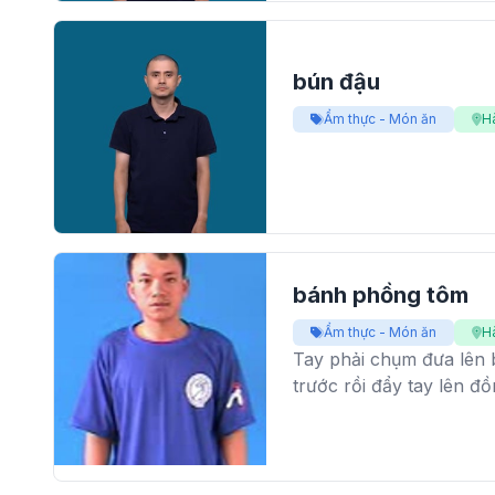
bún đậu
Ẩm thực - Món ăn
H
bánh phồng tôm
Ẩm thực - Món ăn
H
Tay phải chụm đưa lên 
trước rồi đẩy tay lên đ