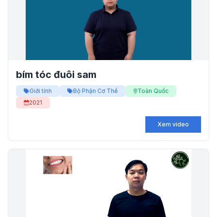
bím tóc đuôi sam
Giới tính
Bộ Phận Cơ Thể
Toàn Quốc
2021
Xem video