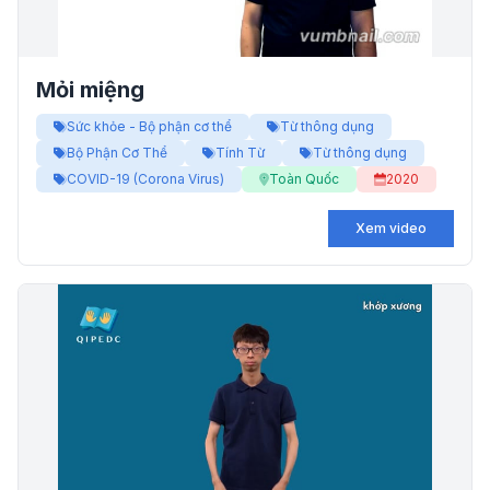
Mỏi miệng
Sức khỏe - Bộ phận cơ thể
Từ thông dụng
Bộ Phận Cơ Thể
Tính Từ
Từ thông dụng
COVID-19 (Corona Virus)
Toàn Quốc
2020
Xem video