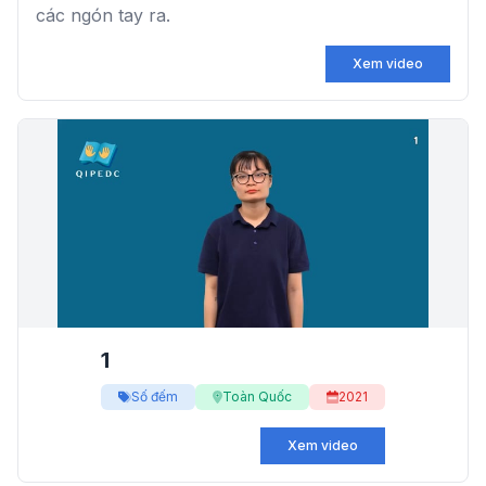
các ngón tay ra.
Xem video
1
Số đếm
Toàn Quốc
2021
Xem video