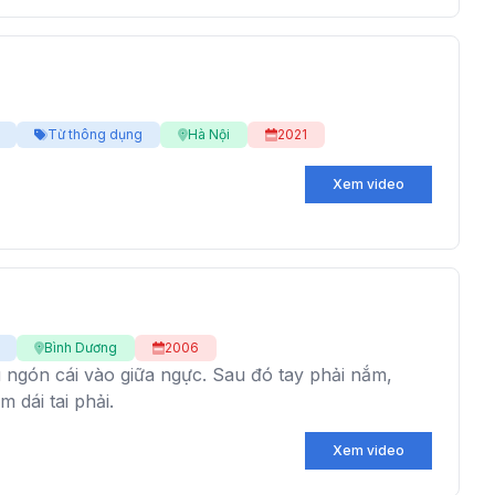
Từ thông dụng
Hà Nội
2021
Xem video
Bình Dương
2006
 ngón cái vào giữa ngực. Sau đó tay phải nắm,
 dái tai phải.
Xem video