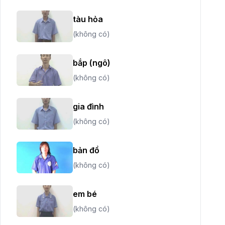
tàu hỏa
(không có)
bắp (ngô)
(không có)
gia đình
(không có)
bản đồ
(không có)
em bé
(không có)