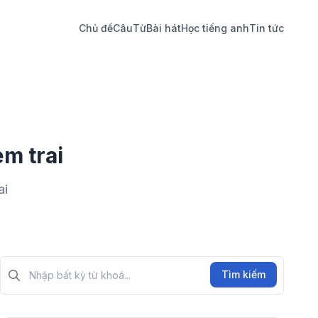
Chủ đề
Câu
Từ
Bài hát
Học tiếng anh
Tin tức
m trai
ai
Tìm kiếm?>
Tìm kiếm